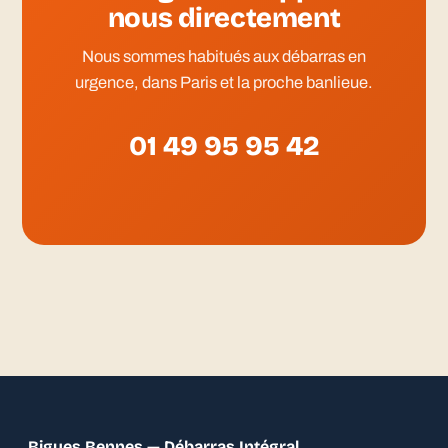
nous directement
Nous sommes habitués aux débarras en
urgence, dans Paris et la proche banlieue.
01 49 95 95 42
Bigues Bennes — Débarras Intégral